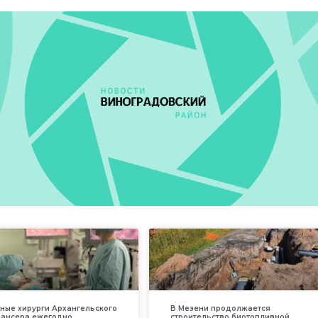
ные хирурги Архангельского
В Мезени продолжается
пансера ежегодно
строительство биотопливной