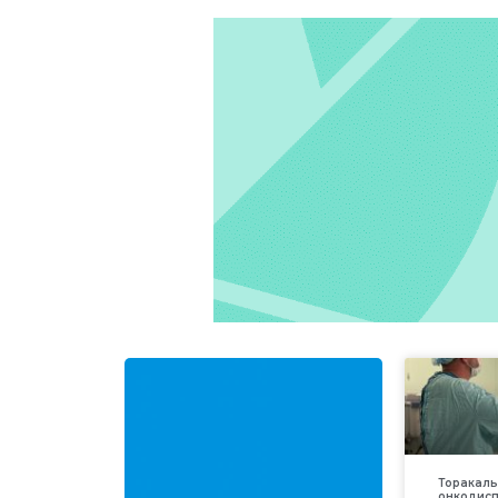
Торакаль
онкодис