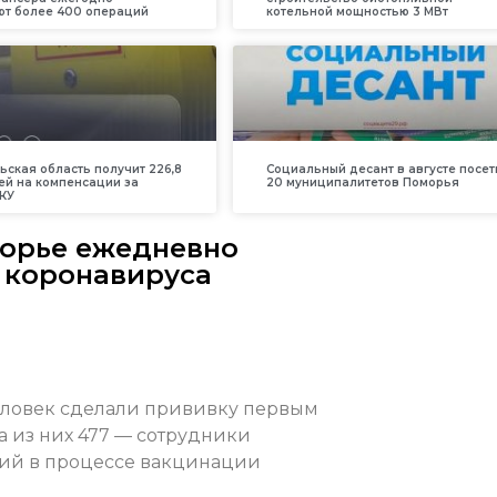
т более 400 операций
котельной мощностью 3 МВт
ьская область получит 226,8
Социальный десант в августе посет
ей на компенсации за
20 муниципалитетов Поморья
КУ
морье ежедневно
 коронавируса
человек сделали прививку первым
 из них 477 — сотрудники
ий в процессе вакцинации