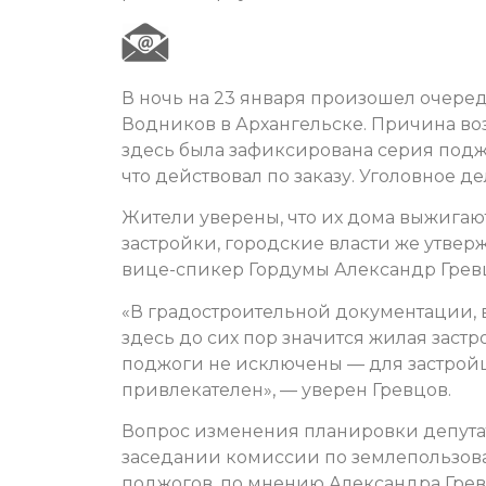
В ночь на 23 января произошел очер
Водников в Архангельске. Причина во
здесь была зафиксирована серия подж
что действовал по заказу. Уголовное д
Жители уверены, что их дома выжига
застройки, городские власти же утверж
вице-спикер Гордумы Александр Гревц
«В градостроительной документации, в
здесь до сих пор значится жилая застр
поджоги не исключены — для застрой
привлекателен», — уверен Гревцов.
Вопрос изменения планировки депута
заседании комиссии по землепользов
поджогов, по мнению Александра Грев