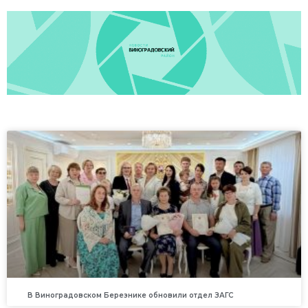
В Виноградовском Березнике обновили отдел ЗАГС