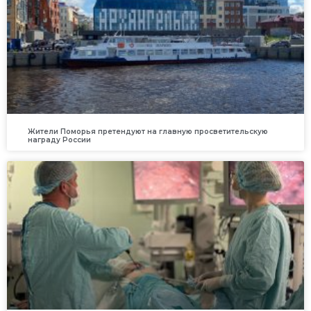
Жители Поморья претендуют на главную просветительскую
награду России