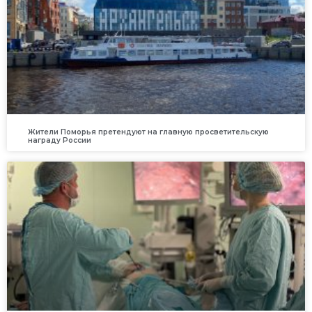
Жители Поморья претендуют на главную просветительскую
награду России