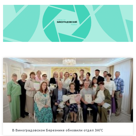
В Виноградовском Березнике обновили отдел ЗАГС