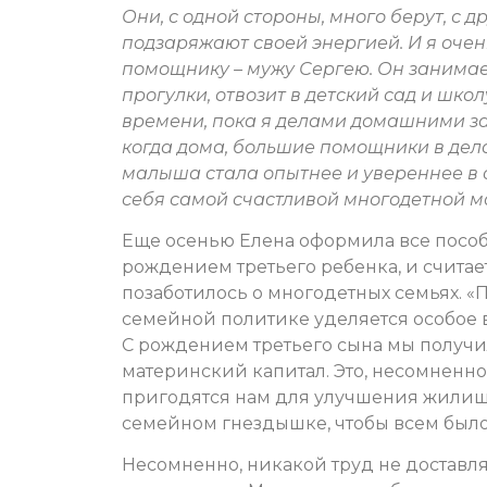
Они, с одной стороны, много берут, с д
подзаряжают своей энергией. И я оче
помощнику – мужу Сергею. Он занимае
прогулки, отвозит в детский сад и шко
времени, пока я делами домашними за
когда дома, большие помощники в дела
малыша стала опытнее и увереннее в 
себя самой счастливой многодетной м
Еще осенью Елена оформила все пособ
рождением третьего ребенка, и считает
позаботилось о многодетных семьях. «П
семейной политике уделяется особое 
С рождением третьего сына мы получ
материнский капитал. Это, несомненно
пригодятся нам для улучшения жилищ
семейном гнездышке, чтобы всем было 
Несомненно, никакой труд не доставля