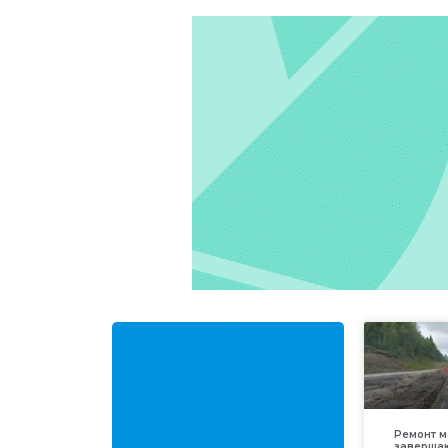
Ремонт м
заверша