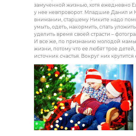
замученной жизнью, хотя ежедневно Ел
у нее невпроворот. Младшие Данил и 
внимании, старшему Никите надо помо
умыть, одеть, накормить, спать уложить
уделить время своей страсти – фотогр
И все же, по признанию молодой мамы, 
жизни, потому что ее любят трое детей
источник счастья. Вокруг них крутится