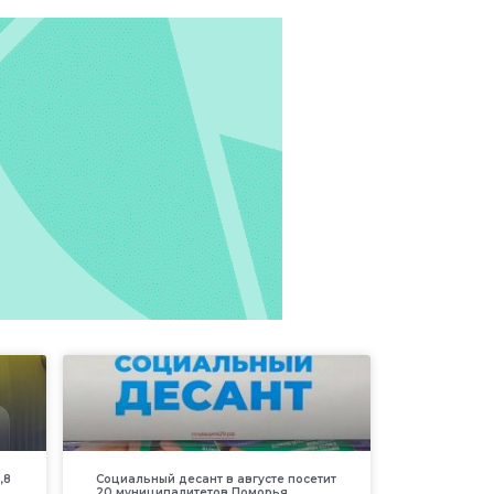
,8
Социальный десант в августе посетит
20 муниципалитетов Поморья