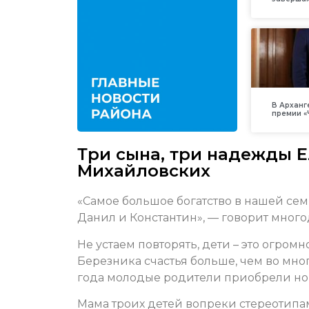
В Арханг
премии «
Три сына, три надежды Е
Михайловских
«Самое большое богатство в нашей семь
Данил и Константин», — говорит мног
Не устаем повторять, дети – это огром
Березника счастья больше, чем во мног
года молодые родители приобрели нов
Мама троих детей вопреки стереотипам