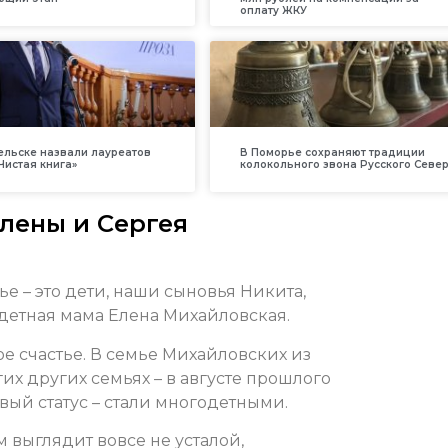
оплату ЖКУ
ельске назвали лауреатов
В Поморье сохраняют традиции
Чистая книга»
колокольного звона Русского Севе
лены и Сергея
е – это дети, наши сыновья Никита,
одетная мама Елена Михайловская.
ное счастье. В семье Михайловских из
их других семьях – в августе прошлого
ый статус – стали многодетными.
 выглядит вовсе не усталой,