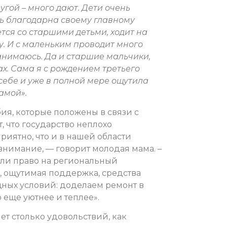
ругой – много дают. Дети очень
нь благодарна своему главному
тся со старшими детьми, ходит на
лу. И с маленьким проводит много
нимаюсь. Да и старшие мальчики,
х. Сама я с рождением третьего
себе и уже в полной мере ощутила
амой».
ия, которые положены в связи с
, что государство неплохо
риятно, что и в нашей области
внимание, — говорит молодая мама. –
или право на региональный
, ощутимая поддержка, средства
ных условий: доделаем ремонт в
еще уютнее и теплее».
ет столько удовольствий, как