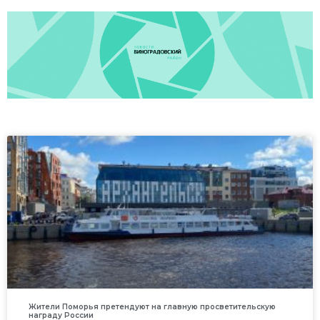
Жители Поморья претендуют на главную просветительскую
награду России