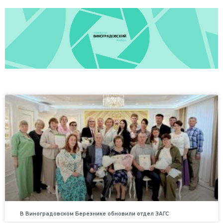
В Виноградовском Березнике обновили отдел ЗАГС