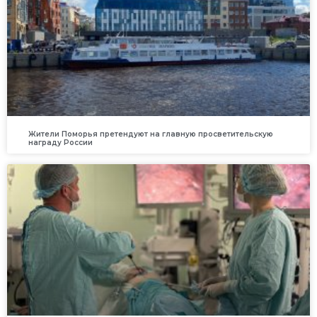
Жители Поморья претендуют на главную просветительскую
награду России