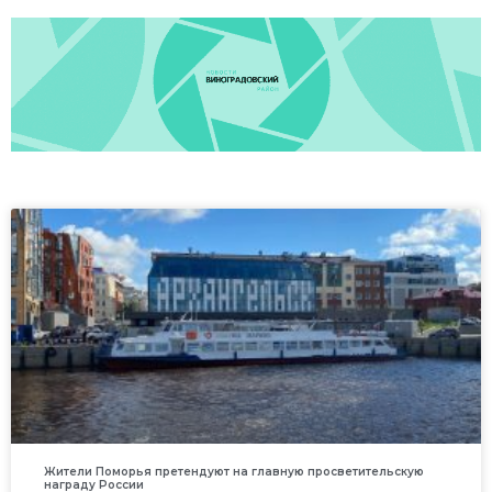
Жители Поморья претендуют на главную просветительскую
награду России