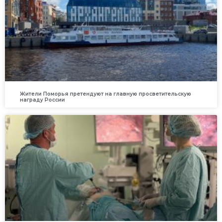
Жители Поморья претендуют на главную просветительскую
награду России