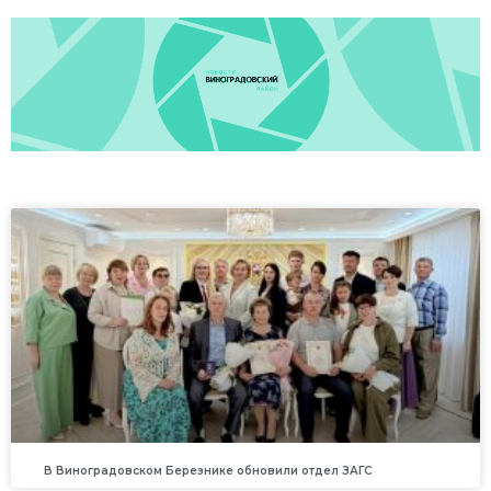
В Виноградовском Березнике обновили отдел ЗАГС