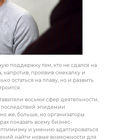
ую поддержку тем, кто не сдался на
а, напротив, проявив смекалку и
ко остаться на плаву, но и развить
троится.
авители восьми сфер деятельности,
х последствий эпидемии
но же, больше, но организаторы
рах показать всему бизнес-
 оптимизму и умению адаптироваться
чений найти новые возможности для