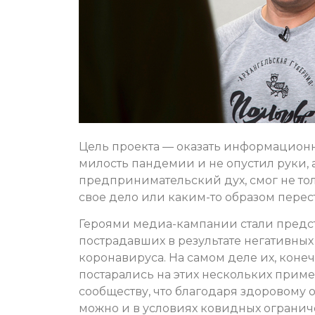
Цель проекта — оказать информационн
милость пандемии и не опустил руки, 
предпринимательский дух, смог не толь
свое дело или каким-то образом перес
Героями медиа-кампании стали предст
пострадавших в результате негативны
коронавируса. На самом деле их, конеч
постарались на этих нескольких приме
сообществу, что благодаря здоровому
можно и в условиях ковидных ограни