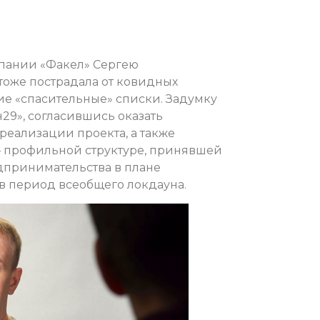
пании «Факел» Сергею
тоже пострадала от ковидных
кие «спасительные» списки. Задумку
9», согласившись оказать
реализации проекта, а также
— профильной структуре, принявшей
едпринимательства в плане
в период всеобщего локдауна.