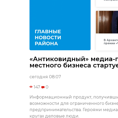
В Арханг
премии «
«Антиковидный» медиа-
местного бизнеса старту
сегодня 08:07
147
0
Информационный продукт, получивши
возможности для ограниченного бизне
предпринимательства. Героями медиа-
кругах деловые люди.