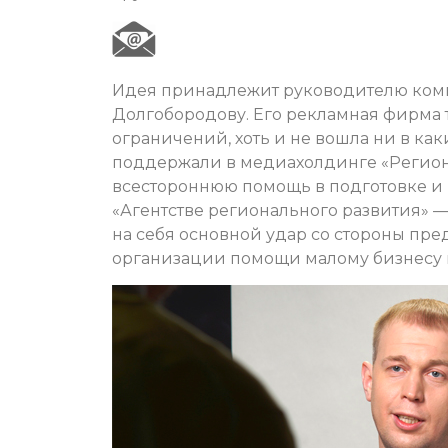
Идея принадлежит руководителю ком
Долгобородову. Его рекламная фирма 
ограничений, хоть и не вошла ни в ка
поддержали в медиахолдинге «Регион2
всестороннюю помощь в подготовке и 
«Агентстве регионального развития» 
на себя основной удар со стороны пр
организации помощи малому бизнесу 