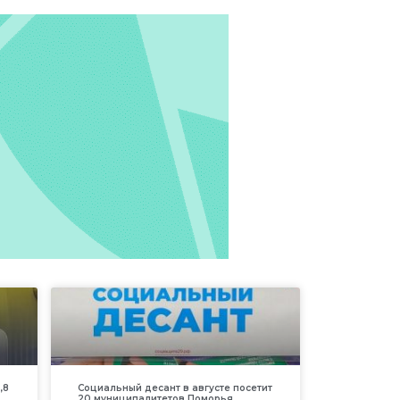
,8
Социальный десант в августе посетит
20 муниципалитетов Поморья