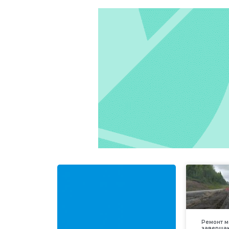
Ремонт м
заверша