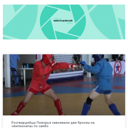
Росгвардейцы Поморья завоевали две бронзы на
чемпионатах по самбо