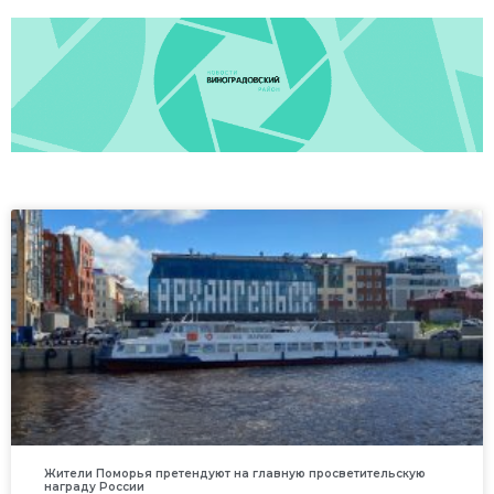
Жители Поморья претендуют на главную просветительскую
награду России