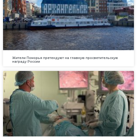
Жители Поморья претендуют на главную просветительскую
награду России