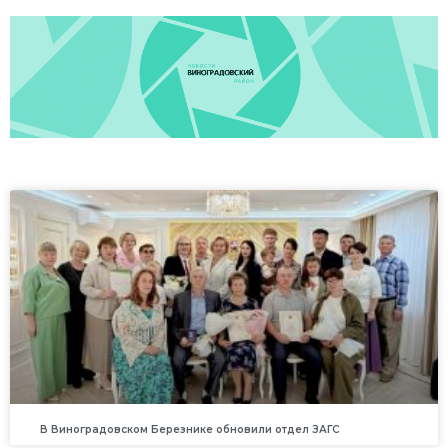
В Виноградовском Березнике обновили отдел ЗАГС