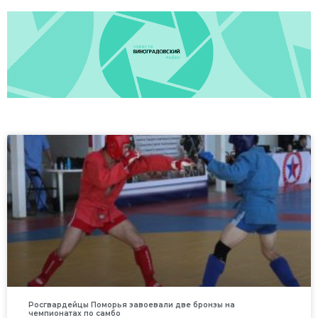
Росгвардейцы Поморья завоевали две бронзы на
чемпионатах по самбо