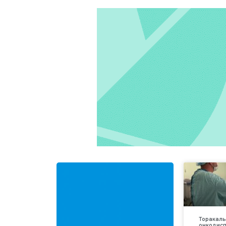
Торакаль
онкодис