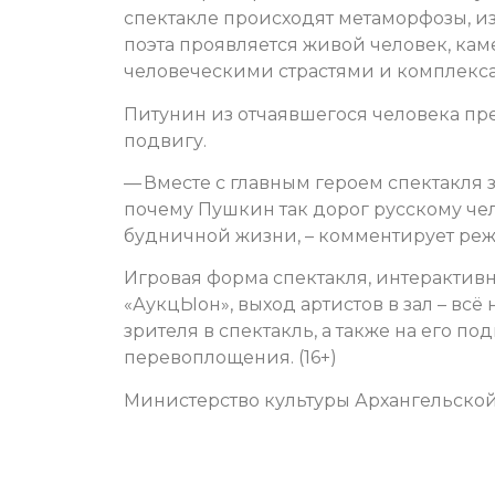
спектакле происходят метаморфозы, и
поэта проявляется живой человек, кам
человеческими страстями и комплекс
Питунин из отчаявшегося человека пре
подвигу.
— Вместе с главным героем спектакля 
почему Пушкин так дорог русскому чел
будничной жизни, – комментирует ре
Игровая форма спектакля, интерактив
«АукцЫон», выход артистов в зал – вс
зрителя в спектакль, а также на его по
перевоплощения.
(16+)
Министерство культуры Архангельской