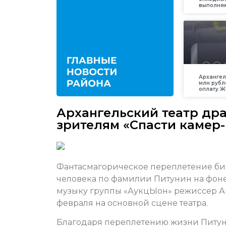
выполняю
Архангел
млн рубл
оплату Ж
Архангельский театр др
зрителям «Спасти камер
Фантасмагорическое переплетение б
человека по фамилии Питунин на фоне
музыку группы «АукцЫон» режиссер А
февраля на основной сцене театра.
Благодаря переплетению жизни Питу