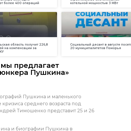
т более 400 операций
котельной мощностью 3 МВт
ьская область получит 226,8
Социальный десант в августе посет
ей на компенсации за
20 муниципалитетов Поморья
КУ
амы предлагает
-юнкера Пушкина»
иографий Пушкина и маленького
 кризиса среднего возраста под
ндрей Тимошенко представит 25 и 26
нина и биографии Пушкина в