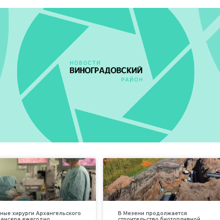
ные хирурги Архангельского
В Мезени продолжается
пансера ежегодно
строительство биотопливной