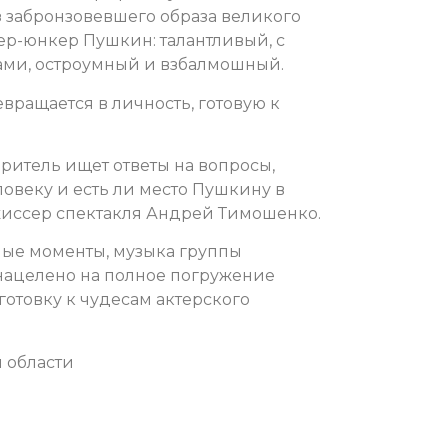
з забронзовевшего образа великого
ер-юнкер Пушкин: талантливый, с
ами, остроумный и взбалмошный.
вращается в личность, готовую к
зритель ищет ответы на вопросы,
овеку и есть ли место Пушкину в
жиссер спектакля Андрей Тимошенко.
ные моменты, музыка группы
ё нацелено на полное погружение
дготовку к чудесам актерского
 области