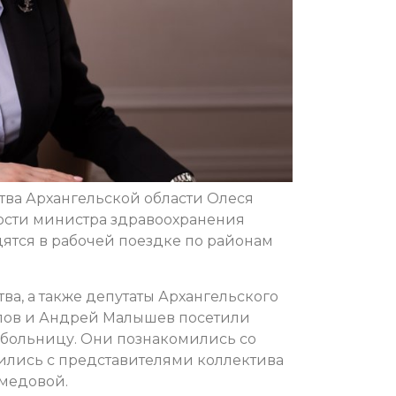
тва Архангельской области Олеся
ости министра здравоохранения
ятся в рабочей поездке по районам
ва, а также депутаты Архангельского
лов и Андрей Малышев посетили
больницу. Они познакомились со
тились с представителями коллектива
медовой.