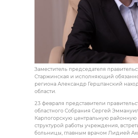
Заместитель председателя правительс
Старжинская и исполняющий обязанн
региона Александр Герштанский наход
области.
23 февраля представители правительст
областного Собрания Сергей Эммануи
Карпогорскую центральную районную 
структурой работы учреждения, встре
больницы, главным врачом Лидией Ах