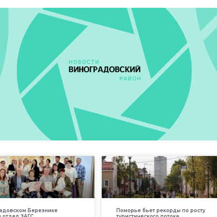
адовском Березнике
Поморье бьет рекорды по росту
 отдел ЗАГС
туристического потока