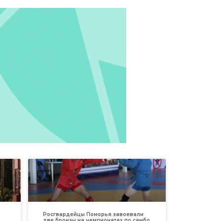
Росгвардейцы Поморья завоевали
две бронзы на чемпионатах по самбо