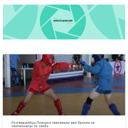
Росгвардейцы Поморья завоевали две бронзы на
чемпионатах по самбо