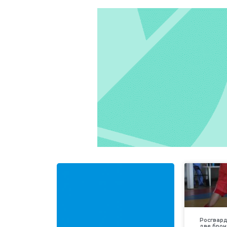
Росгвар
две брон