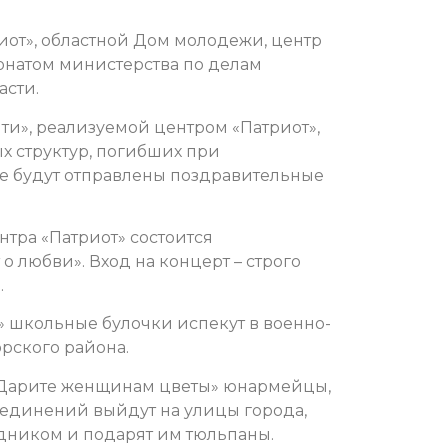
иот», областной Дом молодежи, центр
онатом министерства по делам
асти.
яти», реализуемой центром «Патриот»,
х структур, погибших при
те будут отправлены поздравительные
ентра «Патриот» состоится
 любви». Вход на концерт – строго
.
» школьные булочки испекут в военно-
рского района.
и «Дарите женщинам цветы» юнармейцы,
ъединений выйдут на улицы города,
дником и подарят им тюльпаны.