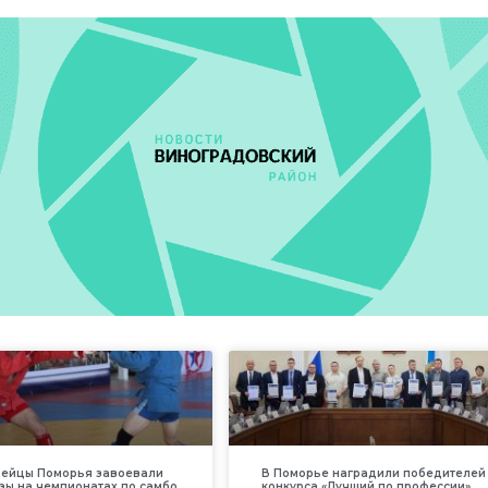
дейцы Поморья завоевали
В Поморье наградили победителей
зы на чемпионатах по самбо
конкурса «Лучший по профессии»