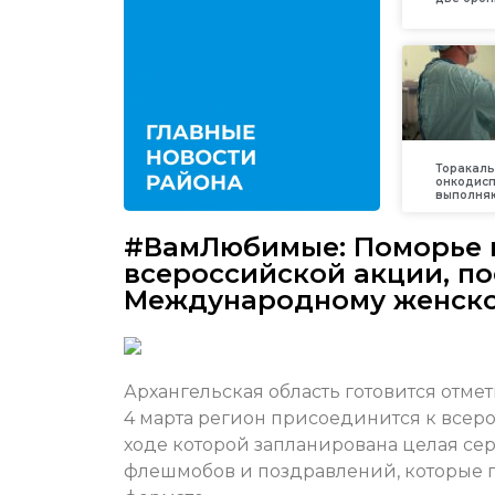
Торакаль
онкодис
выполняю
#ВамЛюбимые: Поморье 
всероссийской акции, п
Международному женск
Архангельская область готовится отм
4 марта регион присоединится к все
ходе которой запланирована целая се
флешмобов и поздравлений, которые пр