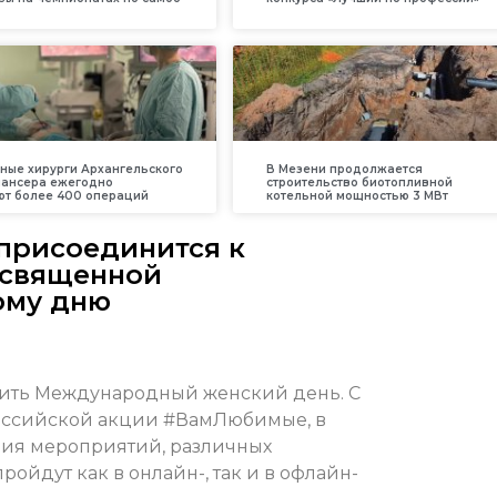
ные хирурги Архангельского
В Мезени продолжается
пансера ежегодно
строительство биотопливной
т более 400 операций
котельной мощностью 3 МВт
присоединится к
освященной
ому дню
етить Международный женский день. С
российской акции #ВамЛюбимые, в
рия мероприятий, различных
ойдут как в онлайн-, так и в офлайн-