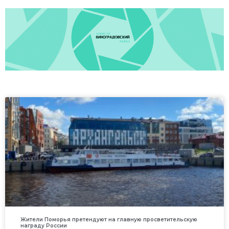
Жители Поморья претендуют на главную просветительскую
награду России