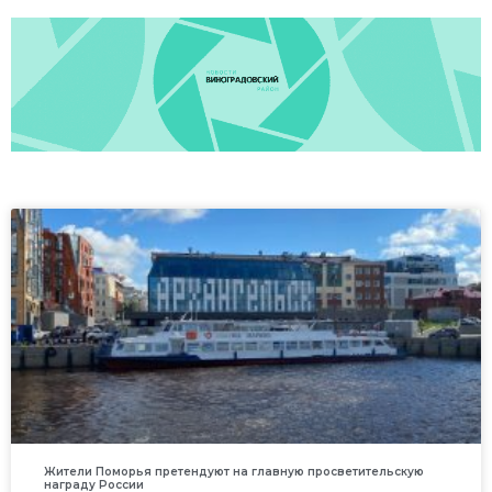
Жители Поморья претендуют на главную просветительскую
награду России