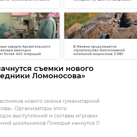
ные хирурги Архангельского
В Мезени продолжается
пансера ежегодно
строительство биотопливной
т более 400 операций
котельной мощностью 3 МВт
начнутся съемки нового
ледники Ломоносова»
астников нового сезона гуманитарной
ва». Организаторы этого
ядок выступлений и составы игровых
ений школьников Поморья начнутся 11