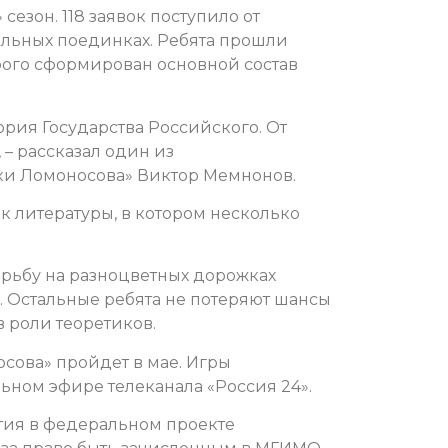
 сезон.
118 заявок поступило от
альных поединках. Ребята прошли
рого сформирован основной состав
ория Государства Российского. От
», – рассказал один из
ки Ломоносова» Виктор Мемнонов.
к литературы, в котором несколько
рьбу на разноцветных дорожках
 Остальные ребята не потеряют шансы
в роли теоретиков.
сова» пройдет в мае. Игры
ьном эфире телеканала «Россия 24».
тия в федеральном проекте