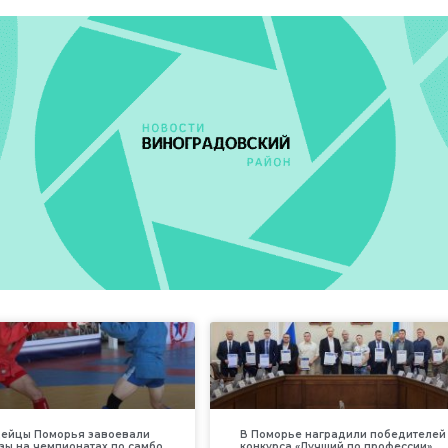
дейцы Поморья завоевали
В Поморье наградили победителей
зы на чемпионатах по самбо
конкурса «Лучший по профессии»