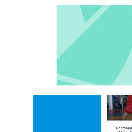
Росгвар
две брон