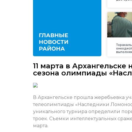
Торакаль
онкодис
выполняю
11 марта в Архангельске 
сезона олимпиады «Нас
В Архангельске прошла жеребьевка уч
телеолимпиады «Наследники Ломоносо
уникального турнира определили пор
троек. Съемки интеллектуальных сраж
марта.