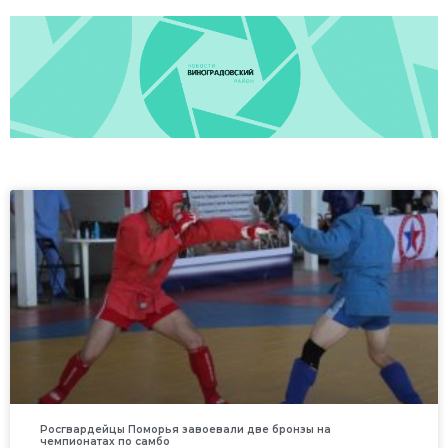
Росгвардейцы Поморья завоевали две бронзы на
чемпионатах по самбо