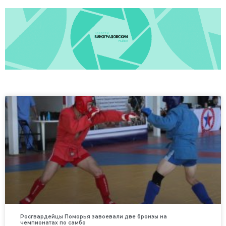
Росгвардейцы Поморья завоевали две бронзы на
чемпионатах по самбо