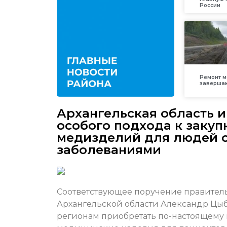
России
Ремонт м
заверша
Архангельская область 
особого подхода к закуп
медизделий для людей 
заболеваниями
Соответствующее поручение правитель
Архангельской области Александр Цыб
регионам приобретать по-настоящему 