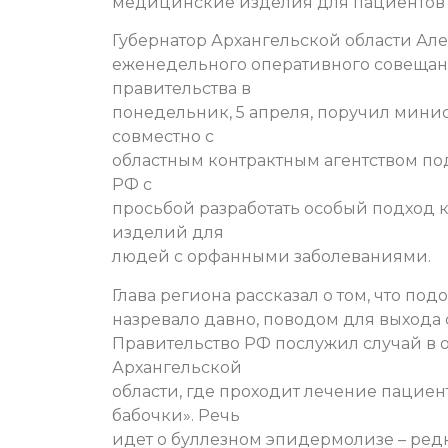
медицинские изделия для пациентов 
Губернатор Архангельской области Ал
еженедельного оперативного совещан
правительства в
понедельник, 5 апреля, поручил мини
совместно с
областным контрактным агентством по
РФ с
просьбой разработать особый подход 
изделий для
людей с орфанными заболеваниями.
Глава региона рассказал о том, что по
назревало давно, поводом для выхода
Правительство РФ послужил случай в 
Архангельской
области, где проходит лечение пациен
бабочки». Речь
идет о буллезном эпидермолизе – ред