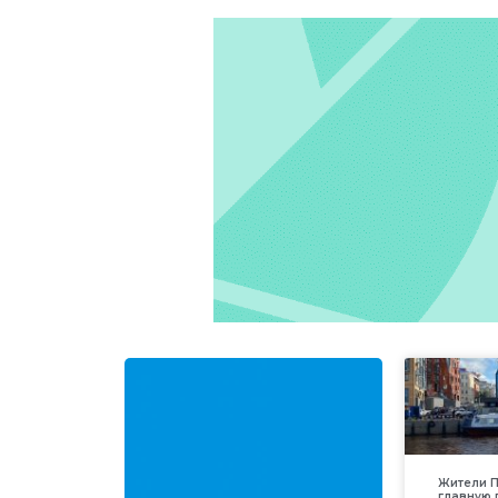
Жители П
главную 