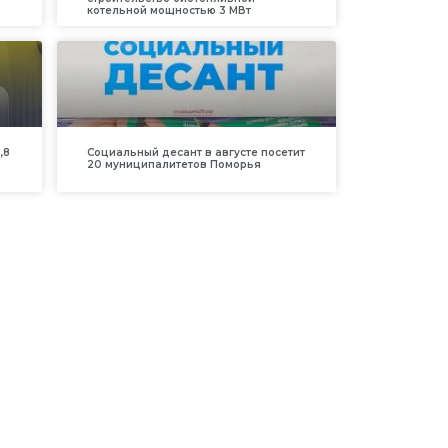
котельной мощностью 3 МВт
,8
Социальный десант в августе посетит
20 муниципалитетов Поморья