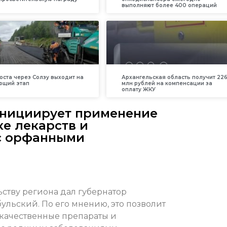
выполняют более 400 операций
оста через Солзу выходит на
Архангельская область получит 226
ющий этап
млн рублей на компенсации за
оплату ЖКУ
инициирует применение
ке лекарств и
с орфанными
ству региона дал губернатор
ульский. По его мнению, это позволит
качественные препараты и