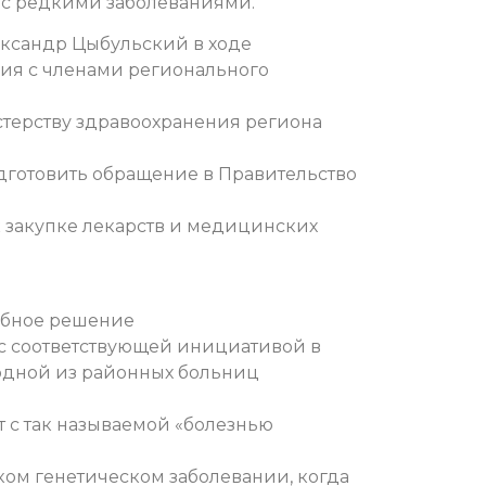
с редкими заболеваниями.
ександр Цыбульский в ходе
ия с членами регионального
стерству здравоохранения региона
дготовить обращение в Правительство
к закупке лекарств и медицинских
добное решение
 с соответствующей инициативой в
одной из районных больниц
т с так называемой «болезнью
ком генетическом заболевании, когда