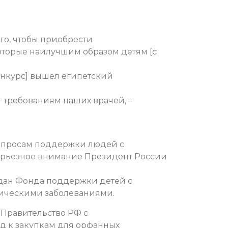
ого, чтобы приобрести
оторые наилучшим образом детям [с
конкурс] вышел египетский
т требованиям наших врачей, –
вопросам поддержки людей с
ерьезное внимание Президент России
здан Фонда поддержки детей с
ическими заболеваниями.
в Правительство РФ с
д к закупкам для орфанных