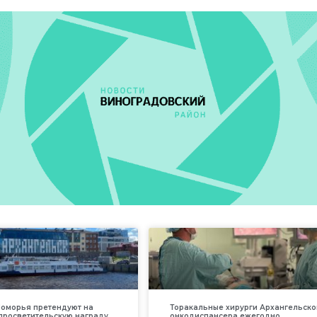
оморья претендуют на
Торакальные хирурги Архангельско
просветительскую награду
онкодиспансера ежегодно