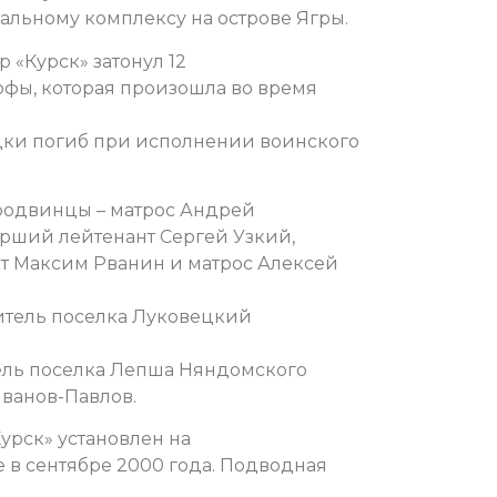
альному комплексу на острове Ягры.
«Курск» затонул 12
трофы, которая произошла во время
дки погиб при исполнении воинского
еродвинцы – матрос Андрей
арший лейтенант Сергей Узкий,
т Максим Рванин и матрос Алексей
житель поселка Луковецкий
ель поселка Лепша Няндомского
Иванов-Павлов.
урск» установлен на
в сентябре 2000 года. Подводная