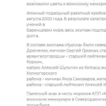
возложили цветы к воинскому мемори
Атомный подводный ракетный крейсер 
августа 2000 года. В результате катас
учений в
Баренцевом море, весь экипаж подло
долга.
В составе экипажа «Курска» были сев
Дрюченко, мичман Сергей Грязных, ст
архангелогородцы – старший лейтенан
Коркин,
матрос Алексей Шульгин из Котласа, 
Холмогорского
района – мичман Яков Самоваров, жит
района – старший лейтенант Алексей 
Памятный знак в честь моряков АПЛ «К
воинском мемориале в Северодвинске 
лодка была