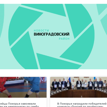
дейцы Поморья завоевали
В Поморье наградили победителей
зы на чемпионатах по самбо
конкурса «Лучший по профессии»