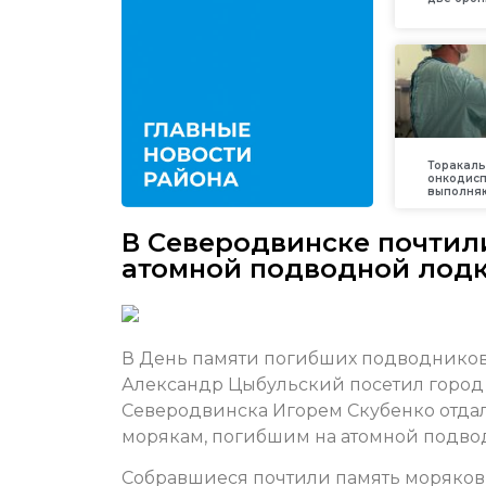
Торакаль
онкодис
выполняю
В Северодвинске почтил
атомной подводной лодк
В День памяти погибших подводников
Александр Цыбульский посетил город к
Северодвинска Игорем Скубенко отда
морякам, погибшим на атомной подвод
Собравшиеся почтили память моряков