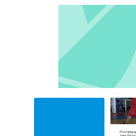
Росгвар
две брон