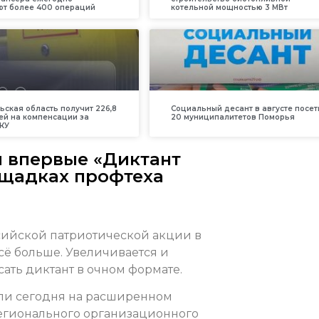
т более 400 операций
котельной мощностью 3 МВт
ьская область получит 226,8
Социальный десант в августе посет
ей на компенсации за
20 муниципалитетов Поморья
КУ
и впервые «Диктант
ощадках профтеха
сийской патриотической акции в
сё больше. Увеличивается и
ать диктант в очном формате.
или сегодня на расширенном
егионального организационного