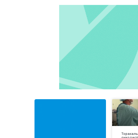
Торакаль
онкодис