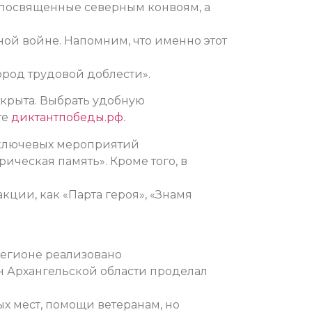
 посвященные северным конвоям, а
ой войне. Напомним, что именно этот
ород трудовой доблести».
ткрыта. Выбрать удобную
те
диктантпобеды.рф
.
 ключевых мероприятий
ическая память». Кроме того, в
акции, как «Парта героя», «Знамя
регионе реализовано
н Архангельской области проделал
ых мест, помощи ветеранам, но