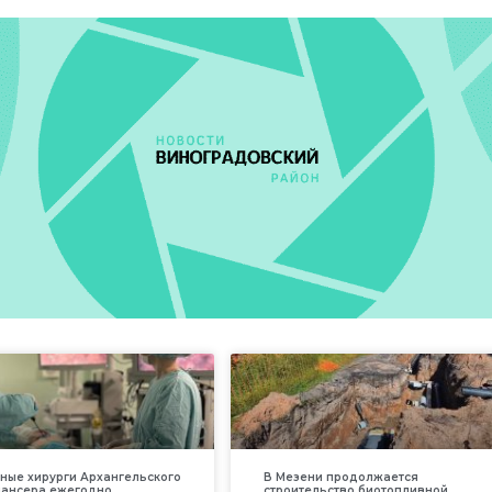
ные хирурги Архангельского
В Мезени продолжается
пансера ежегодно
строительство биотопливной