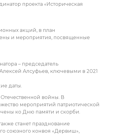
ординатор проекта «Историческая
ионных акций, в план
чены и мероприятия, посвященные
натора – председатель
 Алексей Алсуфьев, ключевыми в 2021
ие даты.
й Отечественной войны. В
ожество мероприятий патриотической
очены ко Дню памяти и скорби.
акже станет празднование
ого союзного конвоя «Дервиш»,