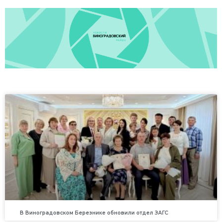
В Виноградовском Березнике обновили отдел ЗАГС