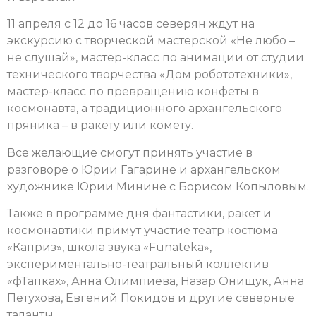
11 апреля с 12 до 16 часов северян ждут на
экскурсию с творческой мастерской «Не любо –
не слушай», мастер-класс по анимации от студии
технического творчества «Дом робототехники»,
мастер-класс по превращению конфеты в
космонавта, а традиционного архангельского
пряника – в ракету или комету.
Все желающие смогут принять участие в
разговоре о Юрии Гагарине и архангельском
художнике Юрии Минине с Борисом Копыловым.
Также в программе дня фантастики, ракет и
космонавтики примут участие театр костюма
«Каприз», школа звука «Funateka»,
экспериментально-театральный коллектив
«фТапках», Анна Олимпиева, Назар Онищук, Анна
Петухова, Евгений Покидов и другие северные
таланты.