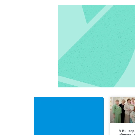
В Виногр
обновили