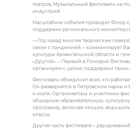
театров, Музыкальный фестиваль на г
индустрий.
Масштабное событие проводит Фонд к
поддержке регионального министерст
— Год назад многие творческие северя
связи с пандемией, – комментирует В
культуры Архангельской области и ге
«Другой». – Первый в Поморье Фестив
организуем с целью поддержки таких
Фестиваль объединит всех, кто работа
Он развернется в Петровском парке и б
4 июля. Организаторы и участники фес
обширную образовательную, культурну
программу,
включая лекции, воркшопы 
классы.
Другая часть фестиваля – двухдневны