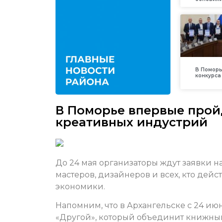
В Поморь
конкурса
В Поморье впервые прой
креативных индустрий
До 24 мая организаторы ждут заявки н
мастеров, дизайнеров и всех, кто дейс
экономики.
Напомним, что в Архангельске с 24 ию
«Другой», который объединит книжны