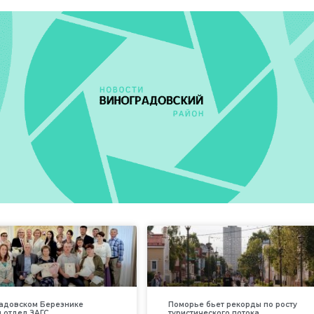
адовском Березнике
Поморье бьет рекорды по росту
 отдел ЗАГС
туристического потока