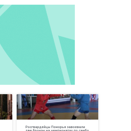
Росгвардейцы Поморья завоевали
две бронзы на чемпионатах по самбо