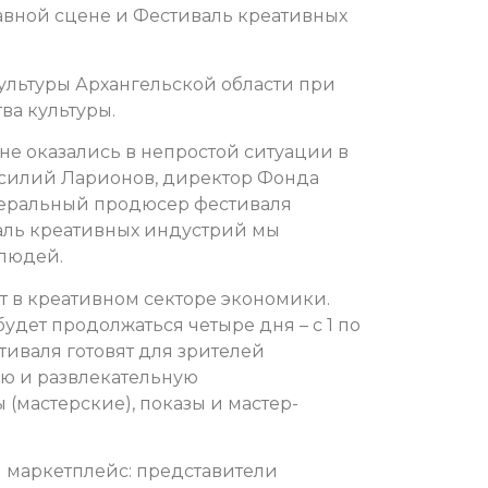
лавной сцене и Фестиваль креативных
ультуры Архангельской области при
ва культуры.
не оказались в непростой ситуации в
асилий Ларионов, директор Фонда
неральный продюсер фестиваля
аль креативных индустрий мы
 людей.
ет в креативном секторе экономики.
удет продолжаться четыре дня – с 1 по
тиваля готовят для зрителей
ю и развлекательную
(мастерские), показы и мастер-
й маркетплейс: представители