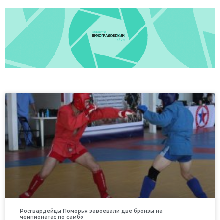
Росгвардейцы Поморья завоевали две бронзы на
чемпионатах по самбо