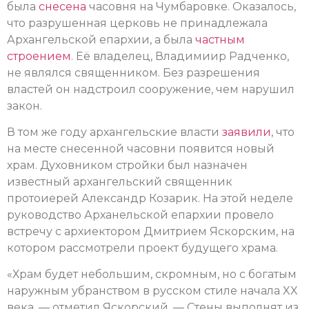
была
снесена
часовня на Чумбаровке. Оказалось,
что разрушенная церковь не принадлежала
Архангельской епархии, а была
частным
строением
. Её владелец, Владимиир Радченко,
не являлся священником. Без разрешения
властей он надстроил сооружение, чем нарушил
закон.
В том же году архангельские власти
заявили
, что
на месте снесенной часовни появится новый
храм. Духовником стройки был назначен
известный архангельский священник
протоиерей Александр Козарик. На этой неделе
руководство Арханельской епархии провело
встречу с архиектором Дмитрием Яскорским, на
котором рассмотрели проект будущего храма.
«Храм будет небольшим, скромным, но с богатым
наружным убранством в русском стиле начала XX
века, — отметил Яскорский. — Стены выполнят из