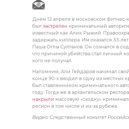
Днем 12 апреля в московском фитнес-
был
застрелен
криминальный авторитет,
известный как Алик Рыжий. Правоохра
задержать киллера. Им оказался 33-л
Паша Оглы Султанов. Он сознался в со
что причиной убийства стал личный кон
кого не получал.
Напомним, Али Гейдаров начинал свой 
конце 90-х входил в одну из местных
был ставленником криминального автор
году. Тогда же в архангельском ресто
накрыли
массовую «сходку» криминаль
регион в том числе и из-за рубежа.
Видео: Следственный комитет Россий