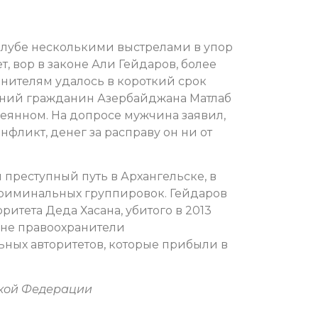
клубе несколькими выстрелами в упор
 вор в законе Али Гейдаров, более
нителям удалось в короткий срок
етний гражданин Азербайджана Матлаб
деянном. На допросе мужчина заявил,
фликт, денег за расправу он ни от
преступный путь в Архангельске, в
 криминальных группировок. Гейдаров
итета Деда Хасана, убитого в 2013
ране правоохранители
ных авторитетов, которые прибыли в
ской Федерации