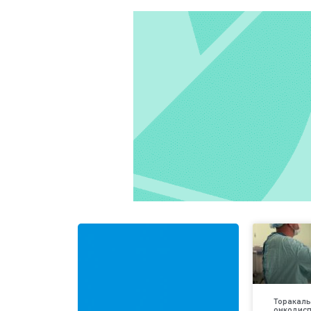
Торакаль
онкодис