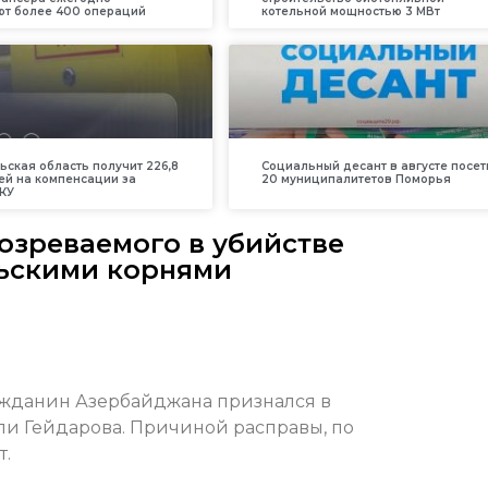
т более 400 операций
котельной мощностью 3 МВт
ьская область получит 226,8
Социальный десант в августе посет
ей на компенсации за
20 муниципалитетов Поморья
КУ
озреваемого в убийстве
льскими корнями
ажданин Азербайджана признался в
ли Гейдарова. Причиной расправы, по
т.