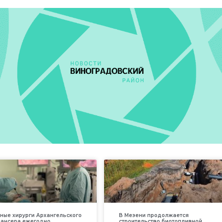
ные хирурги Архангельского
В Мезени продолжается
пансера ежегодно
строительство биотопливной