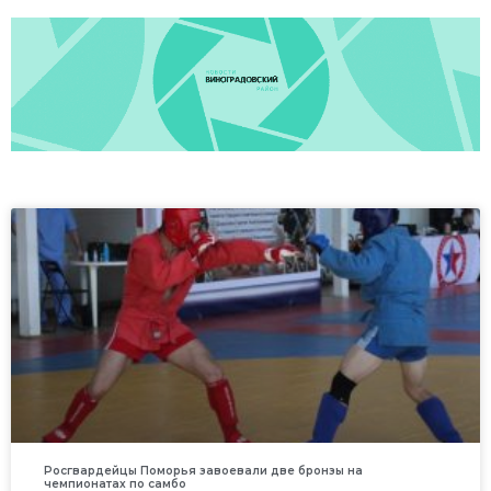
Росгвардейцы Поморья завоевали две бронзы на
чемпионатах по самбо