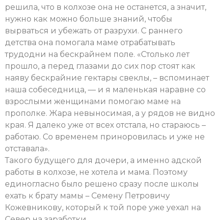
решила, что в колхозе она не останется, а значит,
нужно как можно больше знаний, чтобы
вырваться и убежать от разрухи. С раннего
детства она помогала маме отрабатывать
трудодни на бескрайнем поле. «Столько лет
прошло, а перед глазами до сих пор стоят как
наяву бескрайние гектары свеклы, – вспоминает
наша собеседница, — и я маленькая наравне со
взрослыми женщинами помогаю маме на
прополке. Жара невыносимая, а у рядов не видно
края. Я далеко уже от всех отстала, но стараюсь –
работаю. Со временем приноровилась и уже не
отставала».
Такого будущего для дочери, а именно адской
работы в колхозе, не хотела и мама. Поэтому
единогласно было решено сразу после школы
ехать к брату мамы – Семену Петровичу
Кожевникову, который к той поре уже уехал на
Север на заработки.