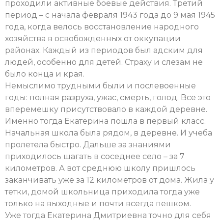
проходили активные боевые действия. Третий
период – с начала февраля 1943 года до 9 мая 1945
года, когда велось восстановление народного
хозяйства в освобожденных от оккупации
районах. Каждый из периодов был адским для
людей, особенно для детей. Страху и слезам не
было конца и края.
Немыслимо трудными были и послевоенные
годы: полная разруха, ужас, смерть, голод. Все это
вперемешку присутствовало в каждой деревне.
Именно тогда Екатерина пошла в первый класс.
Начальная школа была рядом, в деревне. И учеба
пролетела быстро. Дальше за знаниями
приходилось шагать в соседнее село – за 7
километров. А вот среднюю школу пришлось
заканчивать уже за 12 километров от дома. Жила у
тетки, домой школьница приходила тогда уже
только на выходные и почти всегда пешком.
Уже тогда Екатерина Дмитриевна точно для себя