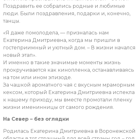
Поздравить ее собрались родные и любимые
люди. Были поздравления, подарки и, конечно,
танцы.
«Я даже помолодела, — призналась нам
Екатерина Дмитриевна, когда мы пришли в
гостеприимный и уютный дом. – В жизни начался
новый этап».
И именно в такие значимые моменты жизнь
прокручивается как кинопленка, останавливаясь
на том или ином эпизоде.
За чашкой ароматного чая с вкусным мраморным
кексом, который Екатерина Дмитриевна испекла
к нашему приходу, мы вместе промотали пленку
жизни именинницы от самого рождения.
На Север – без оглядки
Родилась Екатерина Дмитриевна в Воронежской
области в тот страшный для всей страны год – год