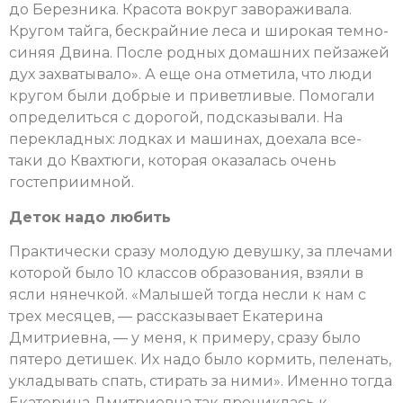
до Березника. Красота вокруг завораживала.
Кругом тайга, бескрайние леса и широкая темно-
синяя Двина. После родных домашних пейзажей
дух захватывало». А еще она отметила, что люди
кругом были добрые и приветливые. Помогали
определиться с дорогой, подсказывали. На
перекладных: лодках и машинах, доехала все-
таки до Квахтюги, которая оказалась очень
гостеприимной.
Деток надо любить
Практически сразу молодую девушку, за плечами
которой было 10 классов образования, взяли в
ясли нянечкой. «Малышей тогда несли к нам с
трех месяцев, — рассказывает Екатерина
Дмитриевна, — у меня, к примеру, сразу было
пятеро детишек. Их надо было кормить, пеленать,
укладывать спать, стирать за ними». Именно тогда
Екатерина Дмитриевна так прониклась к