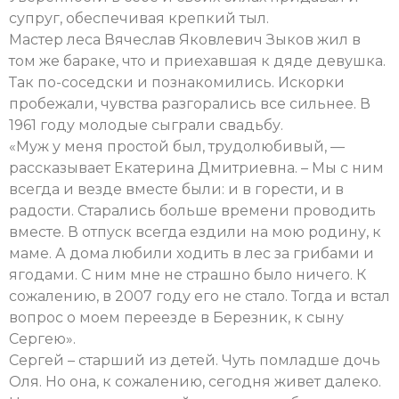
супруг, обеспечивая крепкий тыл.
Мастер леса Вячеслав Яковлевич Зыков жил в
том же бараке, что и приехавшая к дяде девушка.
Так по-соседски и познакомились. Искорки
пробежали, чувства разгорались все сильнее. В
1961 году молодые сыграли свадьбу.
«Муж у меня простой был, трудолюбивый, —
рассказывает Екатерина Дмитриевна. – Мы с ним
всегда и везде вместе были: и в горести, и в
радости. Старались больше времени проводить
вместе. В отпуск всегда ездили на мою родину, к
маме. А дома любили ходить в лес за грибами и
ягодами. С ним мне не страшно было ничего. К
сожалению, в 2007 году его не стало. Тогда и встал
вопрос о моем переезде в Березник, к сыну
Сергею».
Сергей – старший из детей. Чуть помладше дочь
Оля. Но она, к сожалению, сегодня живет далеко.