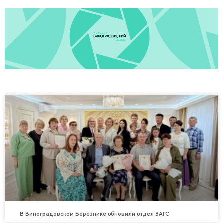
В Виноградовском Березнике обновили отдел ЗАГС