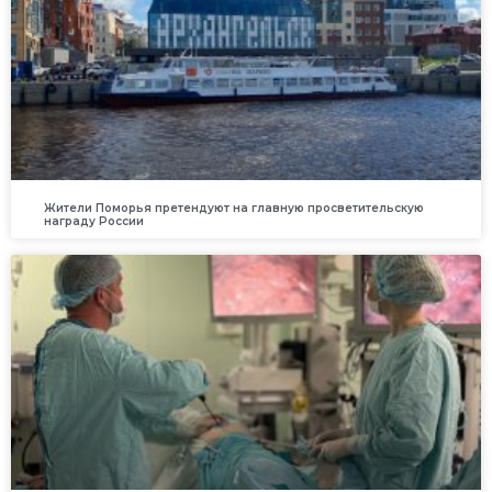
Жители Поморья претендуют на главную просветительскую
награду России