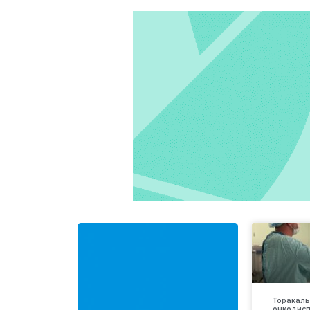
Торакаль
онкодис