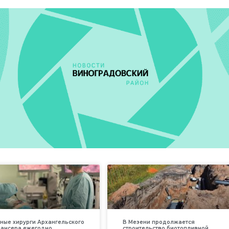
ные хирурги Архангельского
В Мезени продолжается
пансера ежегодно
строительство биотопливной