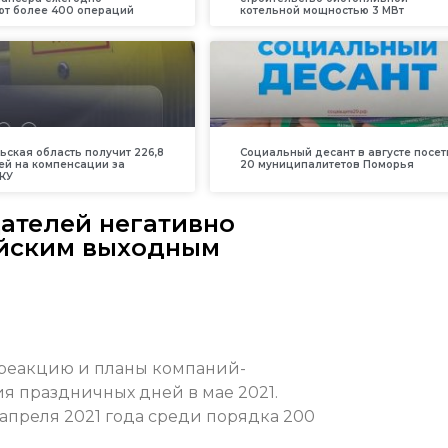
т более 400 операций
котельной мощностью 3 МВт
ьская область получит 226,8
Социальный десант в августе посет
ей на компенсации за
20 муниципалитетов Поморья
КУ
ателей негативно
айским выходным
 реакцию и планы компаний-
я праздничных дней в мае 2021.
 апреля 2021 года среди порядка 200