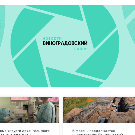
ные хирурги Архангельского
В Мезени продолжается
пансера ежегодно
строительство биотопливной