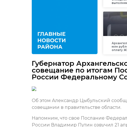
выполняю
Архангел
млн рубл
оплату Ж
Губернатор Архангельск
совещание по итогам По
России Федеральному С
Об этом Александр Цыбульский сообщ
совещании в правительстве области.
Напомним, что свое Послание Федера
России Владимир Путин озвучил 21 ап