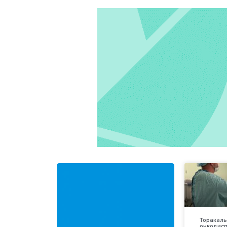
Торакаль
онкодис