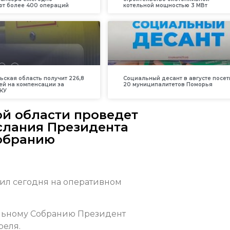
т более 400 операций
котельной мощностью 3 МВт
ьская область получит 226,8
Социальный десант в августе посет
ей на компенсации за
20 муниципалитетов Поморья
КУ
ой области проведет
слания Президента
обранию
ил сегодня на оперативном
льному Собранию Президент
реля.