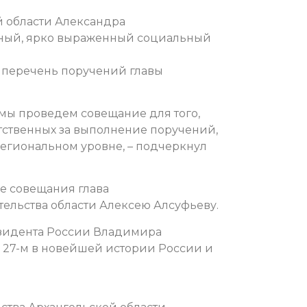
й области Александра
зный, ярко выраженный социальный
 перечень поручений главы
 мы проведем совещание для того,
тственных за выполнение поручений,
региональном уровне, – подчеркнул
ке совещания глава
ельства области Алексею Алсуфьеву.
зидента России Владимира
 27-м в новейшей истории России и