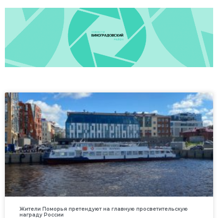
Жители Поморья претендуют на главную просветительскую
награду России