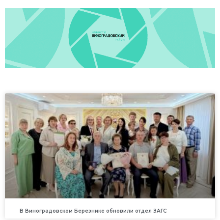
В Виноградовском Березнике обновили отдел ЗАГС