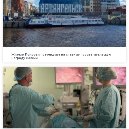
Жители Поморья претендуют на главную просветительскую
награду России