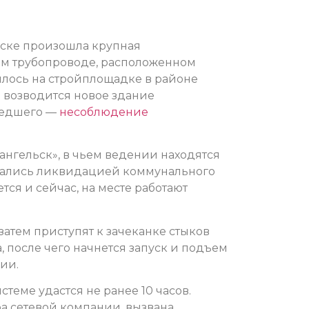
ьске произошла крупная
ом трубопроводе, расположенном
илось на стройплощадке в районе
е возводится новое здание
шедшего —
несоблюдение
нгельск», в чьем ведении находятся
мались ликвидацией коммунального
ся и сейчас, на месте работают
 затем приступят к зачеканке стыков
са, после чего начнется запуск и подъем
ии.
теме удастся не ранее 10 часов.
а сетевой компании, вызвана