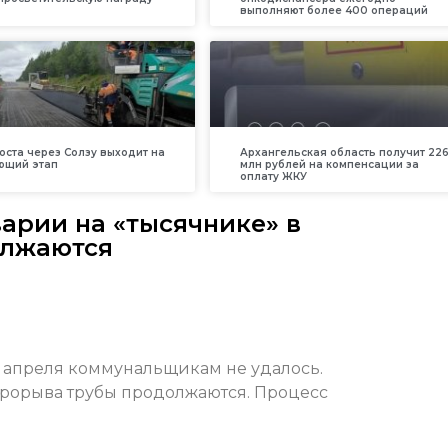
выполняют более 400 операций
оста через Солзу выходит на
Архангельская область получит 226
ющий этап
млн рублей на компенсации за
оплату ЖКУ
арии на «тысячнике» в
олжаются
7 апреля коммунальщикам не удалось.
прорыва трубы продолжаются. Процесс