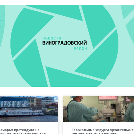
оморья претендуют на
Торакальные хирурги Архангельско
просветительскую награду
онкодиспансера ежегодно