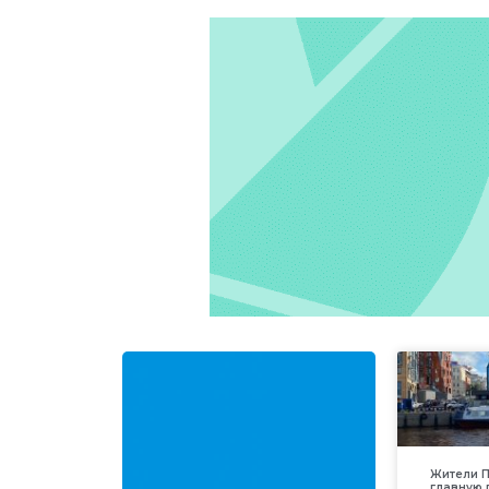
Жители П
главную 