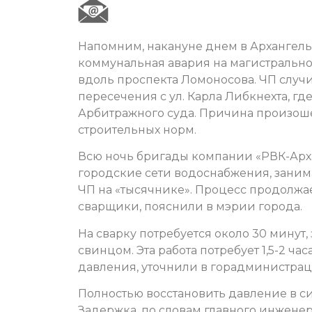
Напомним, накануне днем в Архангел
коммунальная авария на магистральн
вдоль проспекта Ломоносова. ЧП случ
пересечения с ул. Карла Либкнехта, гд
Арбитражного суда. Причина произо
строительных норм.
Всю ночь бригады компании «РВК-Арха
городские сети водоснабжения, зани
ЧП на «тысячнике». Процесс продолжает
сварщики, пояснили в мэрии города.
На сварку потребуется около 30 минут,
свинцом. Эта работа потребует 1,5-2 ча
давления, уточнили в горадминистрац
Полностью восстановить давление в сис
Задержка, по словам главного инженер