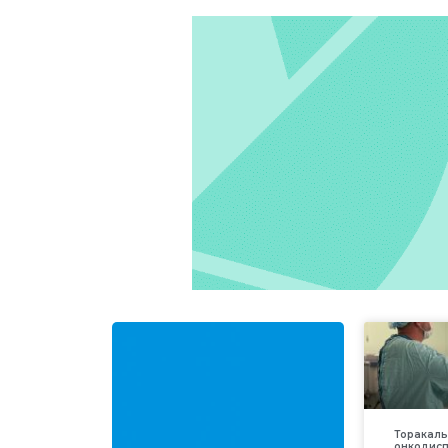
Торакаль
онкодис