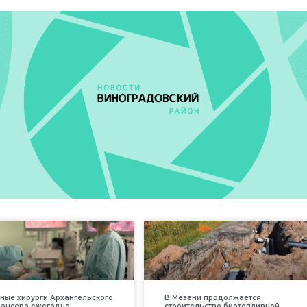
ные хирурги Архангельского
В Мезени продолжается
пансера ежегодно
строительство биотопливной