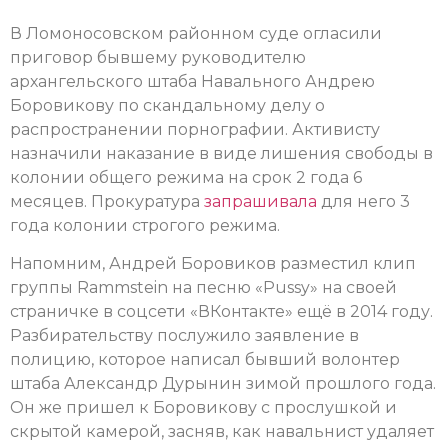
В Ломоносовском районном суде огласили
приговор бывшему руководителю
архангельского штаба Навального Андрею
Боровикову по скандальному делу о
распространении порнографии. Активисту
назначили наказание в виде лишения свободы в
колонии общего режима на срок 2 года 6
месяцев. Прокуратура
запрашивала
для него 3
года колонии строгого режима.
Напомним, Андрей Боровиков разместил клип
группы Rammstein на песню «Pussy» на своей
страничке в соцсети «ВКонтакте» ещё в 2014 году.
Разбирательству послужило заявление в
полицию, которое написал бывший волонтер
штаба Александр Дурынин зимой прошлого года.
Он же пришел к Боровикову с прослушкой и
скрытой камерой, засняв, как навальнист удаляет