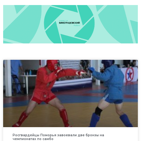
Росгвардейцы Поморья завоевали две бронзы на
чемпионатах по самбо