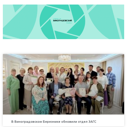
В Виноградовском Березнике обновили отдел ЗАГС