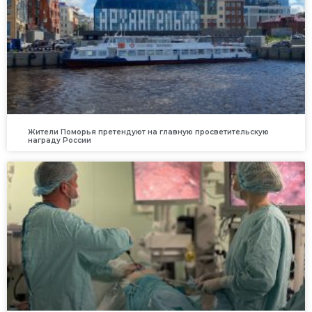
Жители Поморья претендуют на главную просветительскую
награду России