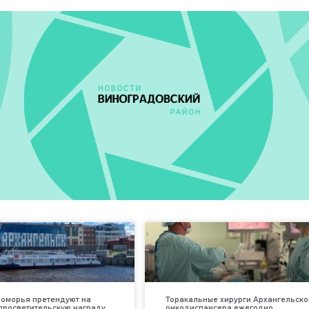
оморья претендуют на
Торакальные хирурги Архангельско
просветительскую награду
онкодиспансера ежегодно