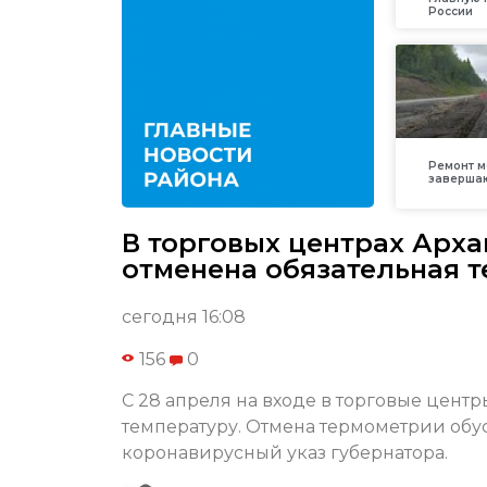
России
Ремонт м
заверша
В торговых центрах Арха
отменена обязательная 
сегодня 16:08
156
0
С 28 апреля на входе в торговые цент
температуру. Отмена термометрии об
коронавирусный указ губернатора.