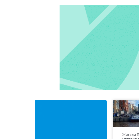
Жители П
главную 