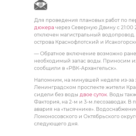
Для проведения плановых работ по п
дюкера
через Северную Двину с 21:00 2
отключен магистральный водопровод. 
острова Краснофлотский и Исакогорско
— Обратное включение возможно ранее
необходимый запас воды. Приносим и
сообщили в «РВК-Архангельск».
Напомним, на минувшей неделе из-за 
Ленинградском проспекте жители Крас
сидели без воды
двое суток
. Воды так
Фактория, на 2-м и 3-м лесозаводах. В
авария на «тысячнике». Водоснабжени
Ломоносовского и Октябрьского окру
следующего дня.