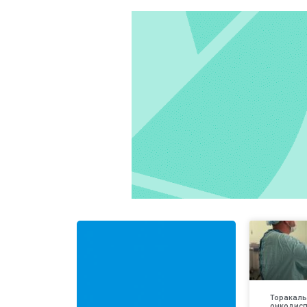
Торакаль
онкодис