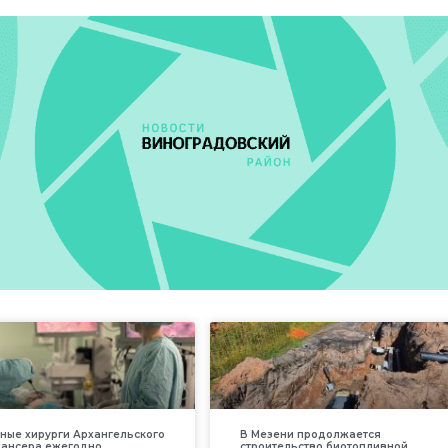
ные хирурги Архангельского
В Мезени продолжается
пансера ежегодно
строительство биотопливной