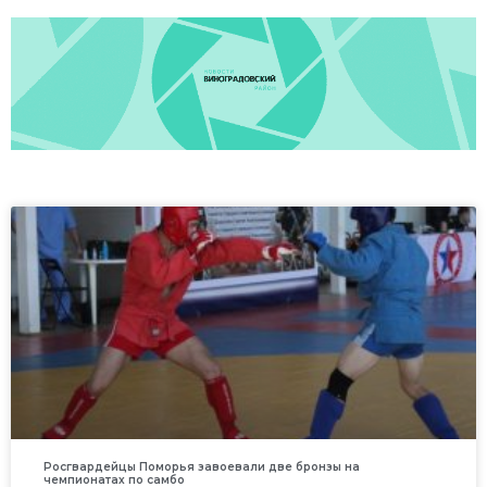
Росгвардейцы Поморья завоевали две бронзы на
чемпионатах по самбо