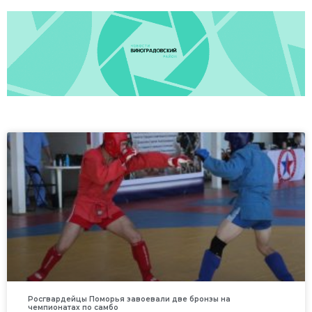
Росгвардейцы Поморья завоевали две бронзы на
чемпионатах по самбо