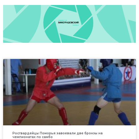
Росгвардейцы Поморья завоевали две бронзы на
чемпионатах по самбо