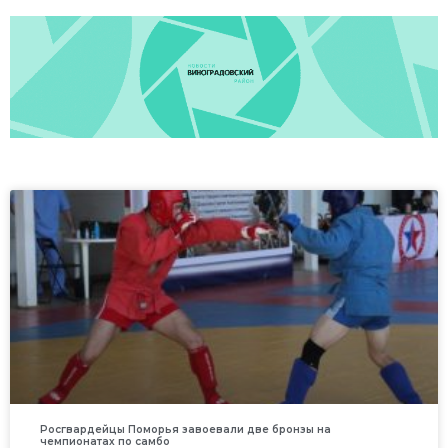
Росгвардейцы Поморья завоевали две бронзы на
чемпионатах по самбо