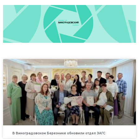
В Виноградовском Березнике обновили отдел ЗАГС