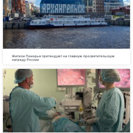
Жители Поморья претендуют на главную просветительскую
награду России