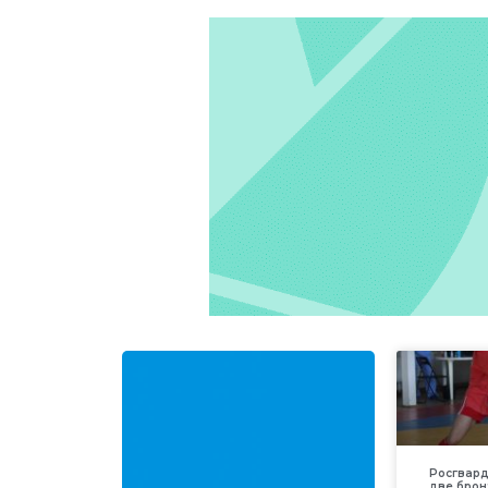
Росгвар
две брон