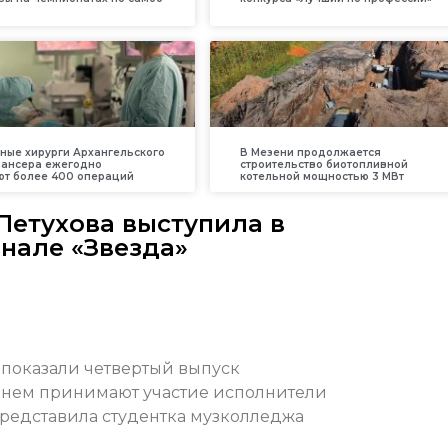
ные хирурги Архангельского
В Мезени продолжается
пансера ежегодно
строительство биотопливной
т более 400 операций
котельной мощностью 3 МВт
Петухова выступила в
нале «Звезда»
 показали четвертый выпуск
 В нем принимают участие исполнители
представила студентка музколледжа