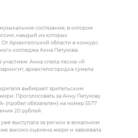
 музыкальное состязание, в котором
оссии, каждый из которых
 От Архангелськой области в конкурс
ьного колледжа Анна Петухова.
 участием. Анна спела песню «Я
фарингит, архангелогородка сумела
едителя выбирают зрительским
жюри. Проголосовать за Анну Петухову
» (пробел обязателен) на номер 5577
щения 20 рублей.
а уже выступала за регион в вокальном
акже высоко оценена жюри и завоевала