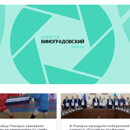
дейцы Поморья завоевали
В Поморье наградили победителей
зы на чемпионатах по самбо
конкурса «Лучший по профессии»