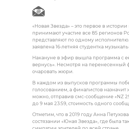
«Новая Звезда» – это первое в истории
принимают участие все 85 регионов Р
представляют по одному исполнителю.
заявлена 16-летняя студентка музыкал
Накануне в эфир вышла программа с её
вернусь». Несмотря на перенесенный 
очаровать жюри.
В каждом из выпусков программы поб
голосованием, а финалистов назначит 
можно, отправив смс-сообщение «NZ 29
до 9 мая 23:59, стоимость одного сооб
Отметим, что в 2019 году Анна Петухов
состязании «Юная Звезда», где была т
симпатии зрителей по всей стране.